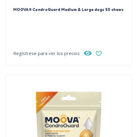
MOOVA® CondroGuard Medium & Large dogs 50 chews
Regístrese para ver los precios