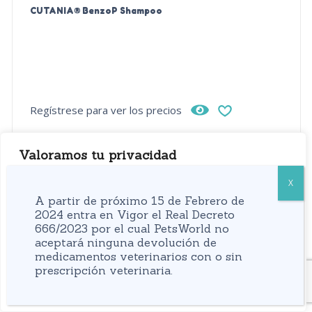
CUTANIA® BenzoP Shampoo
Regístrese para ver los precios
Valoramos tu privacidad
Usamos cookies para mejorar su experiencia de
navegación, mostrarle anuncios o contenidos
A partir de próximo 15 de Febrero de
personalizados y analizar nuestro tráfico. Al hacer clic
2024 entra en Vigor el Real Decreto
666/2023 por el cual PetsWorld no
en “Aceptar todo” usted da su consentimiento a nuestro
aceptará ninguna devolución de
uso de las cookies.
medicamentos veterinarios con o sin
prescripción veterinaria.
Personalizar
Rechazar todo
Aceptar todo