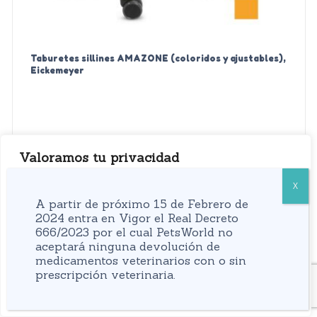
Taburetes sillines AMAZONE (coloridos y ajustables),
Eickemeyer
Valoramos tu privacidad
Regístrese para ver los precios
Usamos cookies para mejorar su experiencia de
navegación, mostrarle anuncios o contenidos
A partir de próximo 15 de Febrero de
personalizados y analizar nuestro tráfico. Al hacer clic
2024 entra en Vigor el Real Decreto
666/2023 por el cual PetsWorld no
en “Aceptar todo” usted da su consentimiento a nuestro
aceptará ninguna devolución de
uso de las cookies.
medicamentos veterinarios con o sin
prescripción veterinaria.
Personalizar
Rechazar todo
Aceptar todo