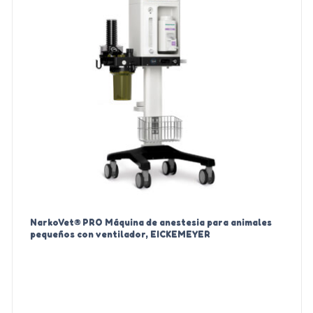
NarkoVet® PRO Máquina de anestesia para animales
pequeños con ventilador, EICKEMEYER