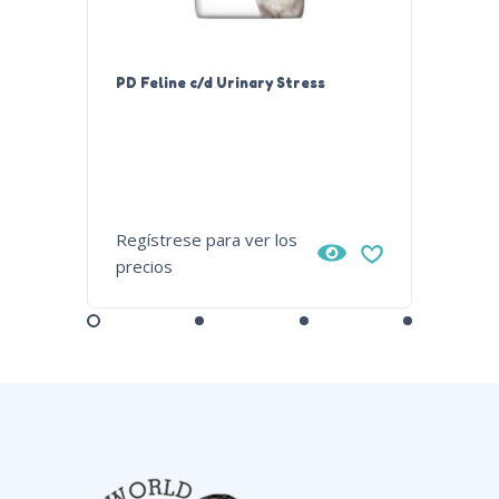
PD Feline c/d Urinary Stress
PD Feli
Regístrese para ver los
Regístr
precios
precios