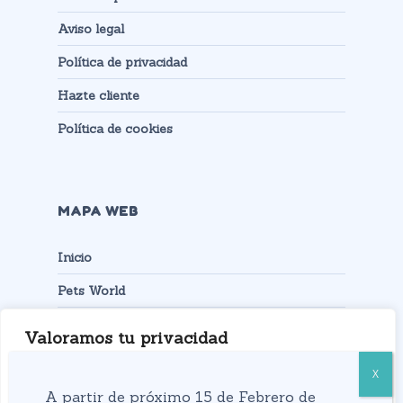
Aviso legal
Política de privacidad
Hazte cliente
Política de cookies
MAPA WEB
Inicio
Pets World
Productos
Valoramos tu privacidad
Contacto
Usamos cookies para mejorar su experiencia de
navegación, mostrarle anuncios o contenidos
A partir de próximo 15 de Febrero de