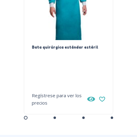
Bata quirúrgica estándar estéril
ESTÉRI
Regístrese para ver los
Regístr
precios
precios