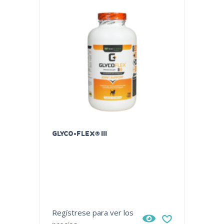
GLYCO•FLEX® III
CUTANI
Regístrese para ver los
Regístr