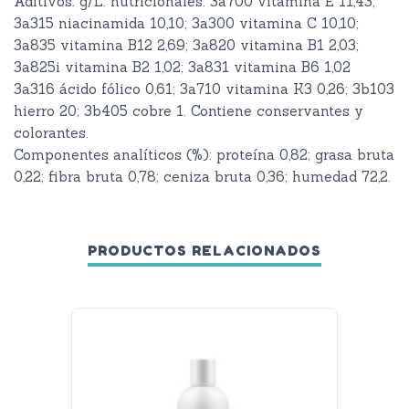
Aditivos: g/L: nutricionales: 3a700 vitamina E 11,43;
3a315 niacinamida 10,10; 3a300 vitamina C 10,10;
3a835 vitamina B12 2,69; 3a820 vitamina B1 2,03;
3a825i vitamina B2 1,02; 3a831 vitamina B6 1,02
3a316 ácido fólico 0,61; 3a710 vitamina K3 0,26; 3b103
hierro 20; 3b405 cobre 1. Contiene conservantes y
colorantes.
Componentes analíticos (%): proteína 0,82; grasa bruta
0,22; fibra bruta 0,78; ceniza bruta 0,36; humedad 72,2.
PRODUCTOS RELACIONADOS