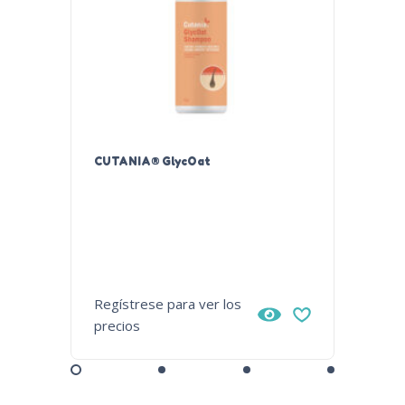
CUTANIA® GlycOat
ADIVA®
Regístrese para ver los
Regístr
precios
precios