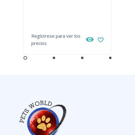
Regístrese para ver los
Regístr
precios
precios