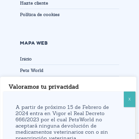
Hazte cliente
Política de cookies
MAPA WEB
Inicio
Pets World
Productos
Valoramos tu privacidad
Contacto
Usamos cookies para mejorar su experiencia de
navegación, mostrarle anuncios o contenidos
A partir de próximo 15 de Febrero de
personalizados y analizar nuestro tráfico. Al hacer clic
2024 entra en Vigor el Real Decreto
666/2023 por el cual PetsWorld no
en “Aceptar todo” usted da su consentimiento a nuestro
aceptará ninguna devolución de
uso de las cookies.
medicamentos veterinarios con o sin
prescripción veterinaria.
© Pets World 2023.
Diseño Web indipro