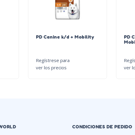
PD Canine k/d + Mobility
PD C
Mobi
Regístrese para
Regí
ver los precios
ver l
WORLD
CONDICIONES DE PEDIDO