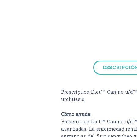
DESCRIPCIÓ
Prescription Diet™ Canine u/d™ 
urolitiasis.
Cómo ayuda:
Prescription Diet™ Canine u/d™
avanzadas. La enfermedad renal 
sustancias del flujo sanguíneo y 