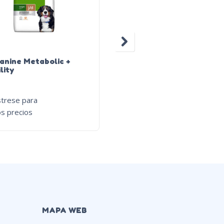
anine Metabolic +
PD Canine i/d Stress Min
lity
strese para
Regístrese para
os precios
ver los precios
MAPA WEB