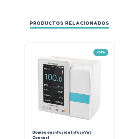
PRODUCTOS RELACIONADOS
-24%
Bomba de infusión InfusoVet
Tabure
Connect
(colori