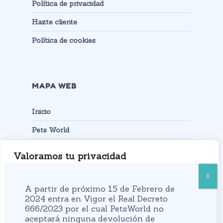
Política de privacidad
Hazte cliente
Política de cookies
MAPA WEB
Inicio
Pets World
Productos
Valoramos tu privacidad
Contacto
Usamos cookies para mejorar su experiencia de
navegación, mostrarle anuncios o contenidos
A partir de próximo 15 de Febrero de
personalizados y analizar nuestro tráfico. Al hacer clic
2024 entra en Vigor el Real Decreto
666/2023 por el cual PetsWorld no
en “Aceptar todo” usted da su consentimiento a nuestro
aceptará ninguna devolución de
uso de las cookies.