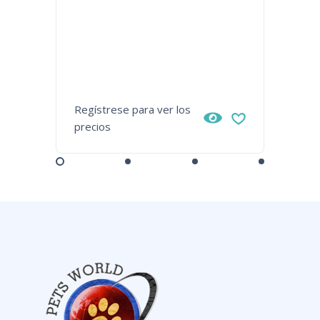
Eickem
Regístrese para ver los
Regístr
precios
precios