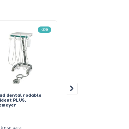
-23%
-4
ad dental rodable
Taburete ZWOOZI,
ident PLUS,
Eickemeyer
kemeyer
strese para
Regístrese para