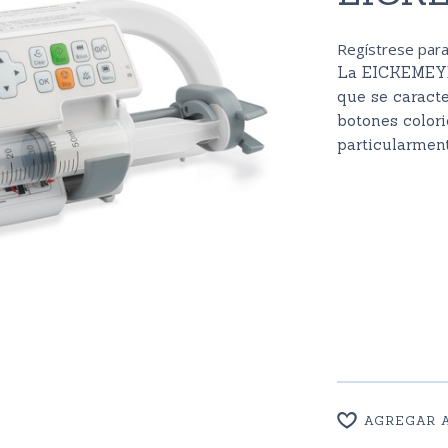
Regístrese para
La EICKEMEYE
que se caracte
botones color
particularment
AGREGAR A