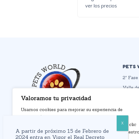
ver los precios
PETS 
2ª Fase 
Valle de
ESPAÑ
Valoramos tu privacidad
987 21
Usamos cookies para mejorar su experiencia de
petswo
navegación, mostrarle anuncios o contenidos
personalizados y analizar nuestro tráfico. Al hacer clic
A partir de próximo 15 de Febrero de
en “Aceptar todo” usted da su consentimiento a nuestr
2024 entra en Vigor el Real Decreto