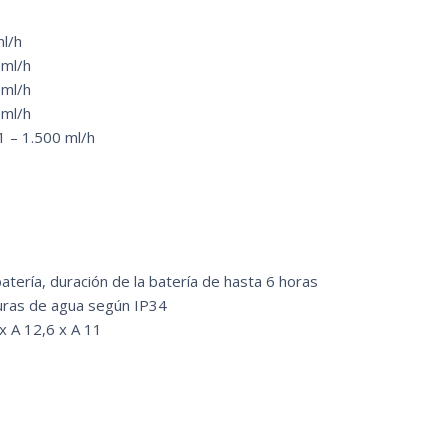
ml/h
 ml/h
 ml/h
 ml/h
,1 – 1.500 ml/h
atería, duración de la batería de hasta 6 horas
duras de agua según IP34
x A 12,6 x A 11