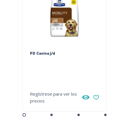
PD Canine j/d
PD Cani
Regístrese para ver los
Regístr
precios
precios