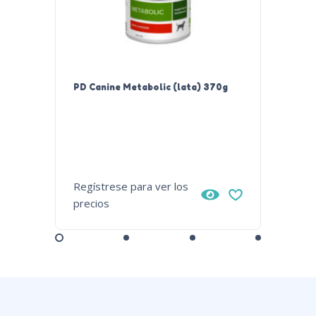
PD Canine Metabolic (lata) 370g
PD Cani
Regístrese para ver los
Regístr
precios
precios